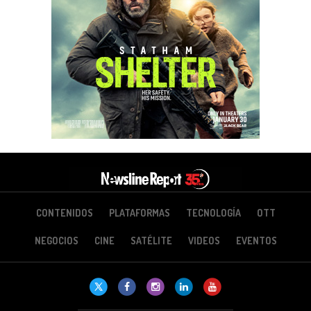
CONTENIDOS
PLATAFORMAS
TECNOLOGÍA
OTT
NEGOCIOS
CINE
SATÉLITE
VIDEOS
EVENTOS