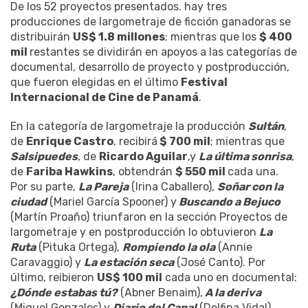
De los 52 proyectos presentados. hay tres
producciones de largometraje de ficción ganadoras se
distribuirán
US$ 1.8 millones
; mientras que los
$ 400
mil
restantes se dividirán en apoyos a las categorías de
documental, desarrollo de proyecto y postproducción,
que fueron elegidas en el último
Festival
Internacional de Cine de Panamá
.
En la categoría de largometraje la producción
Sultán
,
de
Enrique Castro
, recibirá
$ 700 mil
; mientras que
Salsipuedes
, de
Ricardo Aguilar
,y
La última sonrisa
,
de
Fariba Hawkins
, obtendrán
$ 550 mil
cada una.
Por su parte,
La Pareja
(Irina Caballero),
Soñar con la
ciudad
(Mariel García Spooner) y
Buscando a Bejuco
(Martín Proaño) triunfaron en la sección Proyectos de
largometraje y en postproducción lo obtuvieron
La
Ruta
(Pituka Ortega),
Rompiendo la ola
(Annie
Caravaggio) y
La estación seca
(José Canto). Por
último, reibieron
US$ 100 mil
cada uno en documental:
¿Dónde estabas tú?
(Abner Benaim),
A la deriva
(Miguel Gonzales) y
Diario del Canal
(Delfina Vidal).