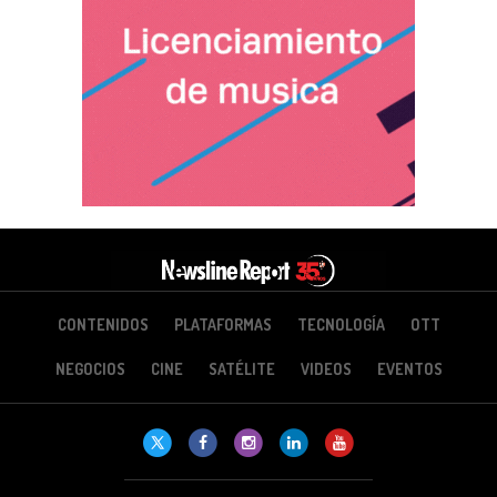
CONTENIDOS
PLATAFORMAS
TECNOLOGÍA
OTT
NEGOCIOS
CINE
SATÉLITE
VIDEOS
EVENTOS