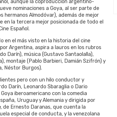
añol, aunque la coproducción argentino-
eve nominaciones a Goya, al ser parte de
los hermanos Almodóvar), además de mejor
e en la tercera mejor posicionada de todo el
Cine Español.
 en el más visto en la historia del cine
or Argentina, aspira a lauros en los rubros
rdo Darín), música (Gustavo Santaolalla),
), montaje (Pablo Barbieri, Damián Szifrón) y
a, Néstor Burgos).
ientes pero con un hilo conductor y
do Darín, Leonardo Sbaraglia o Dario
el Goya iberoamericano con la comedia
España, Uruguay y Alemania y dirigida por
a
, de Ernesto Daranas, que cuenta la
uela especial de conducta, y la venezolana