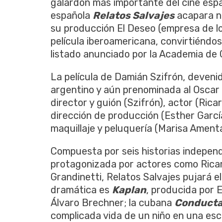
galardón más importante del cine esp
española
Relatos Salvajes
acapara nu
su producción El Deseo (empresa de 
película iberoamericana, convirtiéndos
listado anunciado por la Academia de 
La película de Damián Szifrón, devenido
argentino y aún prenominada al Oscar p
director y guión (Szifrón), actor (Rica
dirección de producción (Esther García
maquillaje y peluquería (Marisa Ament
Compuesta por seis historias independ
protagonizada por actores como Ricar
Grandinetti, Relatos Salvajes pujará 
dramática es
Kaplan
, producida por 
Álvaro Brechner; la cubana
Conduct
complicada vida de un niño en una esc