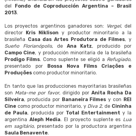
del
Fondo de Coproducción Argentina – Brasil
2013
.
Los proyectos argentinos ganadores son:
Vergel
, del
director
Kris Niklison
y productor minoritario a la
brasileña
Casa das Artes Produtora de Filmes
, y
Sueño Florianópolis
, de
Ana Katz
, producido por
Campo Cine
, y producción minoritaria de la brasileña
Prodigo Films
. Como suplente se eligió a
Refugiado
,
presentado por
Bossa Nova Films Criações e
Produções
como productor minoritario.
En tanto que las producciones mayoritarias brasileñas
son
Mata-me por favor
, dirigido por
Anita Rocha Da
Silveira
, producida por
Bananeira Filmes
y con
REI
Cine
como productor minoritario, y
Diva 2
, de
Cininha
de Paula
, producida por
Total Entertainment
y la
argentina
Aleph Media
. El proyecto suplente es
Lua
em sagitário
, presentado por la productora argentina
Saula Benavente
.