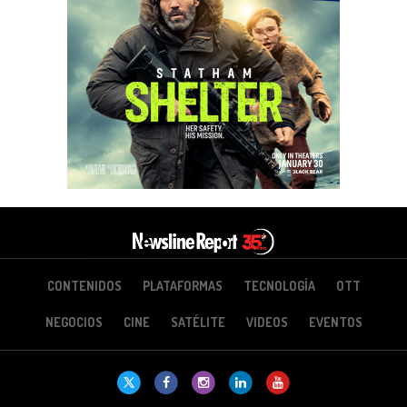
CONTENIDOS
PLATAFORMAS
TECNOLOGÍA
OTT
NEGOCIOS
CINE
SATÉLITE
VIDEOS
EVENTOS