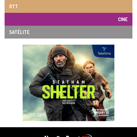
OTT
CINE
SATÉLITE