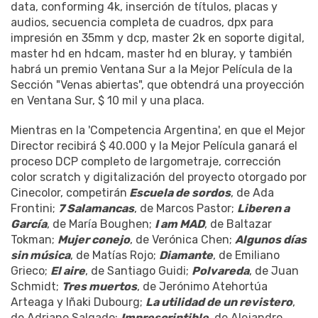
data, conforming 4k, inserción de títulos, placas y
audios, secuencia completa de cuadros, dpx para
impresión en 35mm y dcp, master 2k en soporte digital,
master hd en hdcam, master hd en bluray, y también
habrá un premio Ventana Sur a la Mejor Película de la
Sección "Venas abiertas", que obtendrá una proyección
en Ventana Sur, $ 10 mil y una placa.
Mientras en la 'Competencia Argentina', en que el Mejor
Director recibirá $ 40.000 y la Mejor Película ganará el
proceso DCP completo de largometraje, corrección
color scratch y digitalización del proyecto otorgado por
Cinecolor, competirán
Escuela de sordos
, de Ada
Frontini;
7 Salamancas
, de Marcos Pastor;
Liberen a
García
, de María Boughen;
I am MAD
, de Baltazar
Tokman;
Mujer conejo
, de Verónica Chen;
Algunos días
sin música
, de Matías Rojo;
Diamante
, de Emiliano
Grieco;
El aire
, de Santiago Guidi;
Polvareda
, de Juan
Schmidt;
Tres muertos
, de Jerónimo Atehortúa
Arteaga y Iñaki Dubourg;
La utilidad de un revistero
,
de Adriano Salgado;
Imprescriptible
, de Alejandro