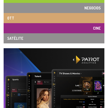
NEGOCIOS
OTT
CINE
SATÉLITE