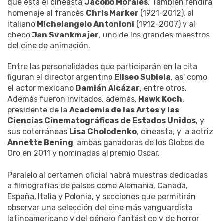
que está el cineasta
Jacobo Morales
. También rendirá
homenaje al francés
Chris Marker
(1921-2012), al
italiano
Michelangelo Antonioni
(1912-2007) y al
checo
Jan Svankmajer
, uno de los grandes maestros
del cine de animación.
Entre las personalidades que participarán en la cita
figuran el director argentino
Eliseo Subiela
, así como
el actor mexicano
Damián Alcázar
, entre otros.
Además fueron invitados, además,
Hawk Koch
,
presidente de la
Academia de las Artes y las
Ciencias Cinematográficas de Estados Unidos
, y
sus coterráneas
Lisa Cholodenko
, cineasta, y la actriz
Annette Bening
, ambas ganadoras de los Globos de
Oro en 2011 y nominadas al premio Oscar.
Paralelo al certamen oficial habrá muestras dedicadas
a filmografías de países como Alemania, Canadá,
España, Italia y Polonia, y secciones que permitirán
observar una selección del cine más vanguardista
latinoamericano y del género fantástico y de horror