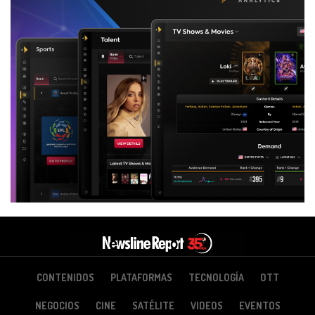
CONTENIDOS
PLATAFORMAS
TECNOLOGÍA
OTT
NEGOCIOS
CINE
SATÉLITE
VIDEOS
EVENTOS