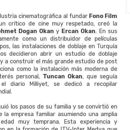
ndustria cinematográfica al fundar
Fono Film
un crítico de cine muy respetado, creó la
hmet Dogan Okan
y
Ercan Okan
. En sus
amente como un distribuidor de películas
pos, las instalaciones de doblaje en Turquía
s decidieron abrir un estudio de doblaje
 y a construir el más grande estudio de post
nciona como la instalación más moderna de
terés personal,
Tuncan Okan
, que seguía
el diario Milliyet, se dedicó a recopilar
dial.
iguió los pasos de su familia y se convirtió en
de la empresa familiar asumiendo una amplia
 edad muy temprana. Esta experiencia y
on en la formación de ITV-Inter Medya que