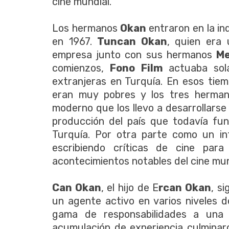
cine mundial.
Los hermanos
Okan
entraron en la i
en 1967.
Tuncan Okan
, quien era 
empresa junto con sus hermanos
Me
comienzos,
Fono Film
actuaba sol
extranjeras en Turquía. En esos tiem
eran muy pobres y los tres hermano
moderno que los llevo a desarrollarse
producción del país que todavía fu
Turquía. Por otra parte como un in
escribiendo críticas de cine para 
acontecimientos notables del cine mun
Can Okan
, el hijo de E
rcan Okan
, s
un agente activo en varios niveles 
gama de responsabilidades a una
acumulación de experiencia culminar