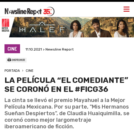
Togg
navi
CINE
11.10.2021 > Newsline Report
IMPRIMIR
PORTADA
CINE
LA PELÍCULA “EL COMEDIANTE”
SE CORONÓ EN EL #FICG36
La cinta se llevó el premio Mayahuel a la Mejor
Película Mexicana. Por su parte, "Mis Hermanos
Sueñan Despiertos", de Claudia Huaiquimilla, se
coronó como mejor largometraje
iberoamericano de ficción.