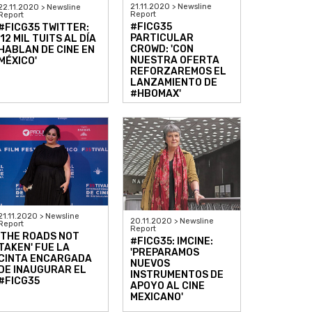
21.11.2020 > Newsline
22.11.2020 > Newsline
Report
Report
#FICG35
#FICG35 TWITTER:
PARTICULAR
'12 MIL TUITS AL DÍA
CROWD: 'CON
HABLAN DE CINE EN
NUESTRA OFERTA
MÉXICO'
REFORZAREMOS EL
LANZAMIENTO DE
#HBOMAX'
21.11.2020 > Newsline
20.11.2020 > Newsline
Report
Report
'THE ROADS NOT
#FICG35: IMCINE:
TAKEN' FUE LA
'PREPARAMOS
CINTA ENCARGADA
NUEVOS
DE INAUGURAR EL
INSTRUMENTOS DE
#FICG35
APOYO AL CINE
MEXICANO'