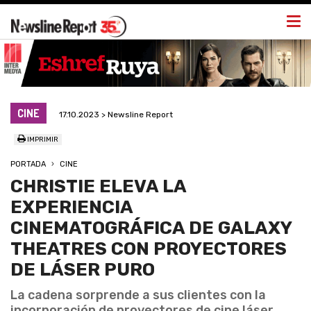
Togg
navi
CINE
17.10.2023 > Newsline Report
IMPRIMIR
PORTADA
CINE
CHRISTIE ELEVA LA
EXPERIENCIA
CINEMATOGRÁFICA DE GALAXY
THEATRES CON PROYECTORES
DE LÁSER PURO
La cadena sorprende a sus clientes con la
incorporación de proyectores de cine láser