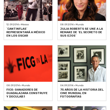
12.09.2014 > México
08.09.2014 > Mundo
´CANTINFLAS´
JULIA ROBERTS SE UNE A LA
REPRESENTARÁ A MÉXICO
REMAKE DE ´EL SECRETO DE
EN LOS OSCAR
SUS OJOS´
08.09.2014 > Mundo
04.09.2014 > Mundo
FICG: GANADORES DE
75 AÑOS DE LA HISTORIA DEL
GUADALAJARA CONSTRUYE
CINE MUNDIAL EN
Y DOCULAB.1
FOTOGRAFÍAS