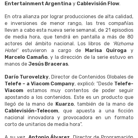
Entertainment Argentina
y
Cablevisión Flow
.
En otra alianza por lograr producciones de alta calidad,
e inversiones de menor rango, las tres compañías
llevan a cabo esta nueva serie semanal, de 21 episodios
de media hora, que tendrá en pantalla a más de 80
actores del ámbito nacional. Los libros de
‘Rizhoma
Hotel’
estuvieron a cargo de
Marisa Quiroga
y
Marcelo Camaño
, y la dirección de la serie estuvo en
manos de
Jesús Braceras
.
Darío Turovelzky
, Director de Contenidos Globales de
Telefe – a Viacom Company
, explicó: “Desde
Telefe-
Viacom
estamos muy contentos de poder seguir
apostando a los contenidos. Este es un producto que
llegó de la mano de
Kuarzo
, también de la mano de
Cablevisión-Telecom
, que apuesta a una ficción
nacional innovadora y provocadora en un formato
corto de unitarios de media hora”.
A su vez,
Antonio Álvarez
, Director de Programación