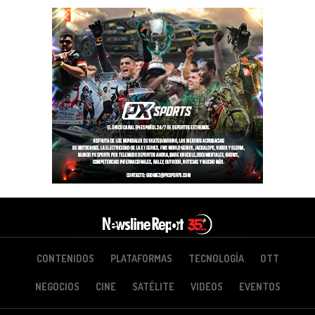
CONTENIDOS
PLATAFORMAS
TECNOLOGÍA
OTT
NEGOCIOS
CINE
SATÉLITE
VIDEOS
EVENTOS