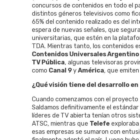
concursos de contenidos en todo el pa
distintos géneros televisivos como ficc
65% del contenido realizado es del inte
espera de nuevas señales, que seguram
universitarias, que estén en la plataf
TDA. Mientras tanto, los contenidos e
Contenidos Universales Argentin
TV Pública
, algunas televisoras prov
como
Canal 9
y
América
, que emiten
¿Qué visión tiene del desarrollo e
Cuando comenzamos con el proyecto d
Saldamos definitivamente el estándar
líderes de TV abierta tenían otros sis
ATSC, mientras que
Telefe
exploraba 
esas empresas se sumaron con entusia
finalmente adoptó el país. Luego hubo