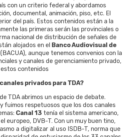
ís con un criterio federal y abordamos
ión, documental, animación, piso, etc. El
rior del país. Estos contenidos están a la
ente las primeras serán las provinciales o
orma nacional de distribución de señales de
stán alojados en el
Banco Audiovisual de
o
(BACUA), aunque tenemos convenios con la
inciales y canales de gerenciamiento privado,
 estos contenidos
n canales privados para TDA?
e TDA abrimos un espacio de debate.
 y fuimos respetuosos que los dos canales
temas:
Canal 13
tenía el sistema americano,
el europeo, DVB-T. Con un muy buen tino,
smo a digitalizar al uso ISDB-T, norma que
 disparidad de entusiasmo de los 33 canales