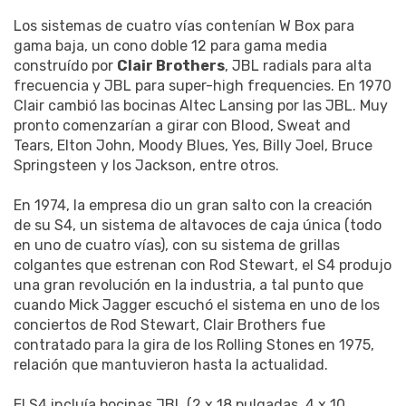
Los sistemas de cuatro vías contenían W Box para
gama baja, un cono doble 12 para gama media
construído por
Clair Brothers
, JBL radials para alta
frecuencia y JBL para super-high frequencies. En 1970
Clair cambió las bocinas Altec Lansing por las JBL. Muy
pronto comenzarían a girar con Blood, Sweat and
Tears, Elton John, Moody Blues, Yes, Billy Joel, Bruce
Springsteen y los Jackson, entre otros.
En 1974, la empresa dio un gran salto con la creación
de su S4, un sistema de altavoces de caja única (todo
en uno de cuatro vías), con su sistema de grillas
colgantes que estrenan con Rod Stewart, el S4 produjo
una gran revolución en la industria, a tal punto que
cuando Mick Jagger escuchó el sistema en uno de los
conciertos de Rod Stewart, Clair Brothers fue
contratado para la gira de los Rolling Stones en 1975,
relación que mantuvieron hasta la actualidad.
El S4 incluía bocinas JBL (2 x 18 pulgadas, 4 x 10