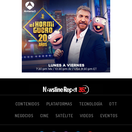
CONTENIDOS
PLATAFORMAS
TECNOLOGÍA
OTT
NEGOCIOS
CINE
SATÉLITE
VIDEOS
EVENTOS