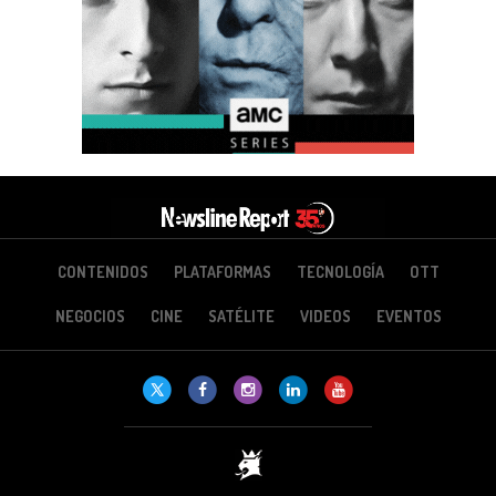
CONTENIDOS
PLATAFORMAS
TECNOLOGÍA
OTT
NEGOCIOS
CINE
SATÉLITE
VIDEOS
EVENTOS