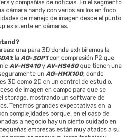
rs y compañías de noticias. En el segmento
a cámara handy con varios anillos en foco
ilidades de manejo de imagen desde el punto
e-up existente en cámaras.
 stand?
 áreas: una para 3D donde exhibiremos la
3DA1
: la
AG-3DP1
con compresión P2 que
onic
AV-HS410
y
AV-HS450
que tienen una
y seguramente un
AG-HMX100
, donde
s 3D como 2D en un control de estudio.
proceso de imagen en campo para que se
el storage, mostrando un software de
os. Tenemos grandes expectativas en la
on complejidades porque, en el caso de
cionadas a negocio hay un cierto cuidado en
 pequeñas empresas están muy atados a su