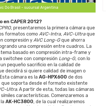
ic Do Brasil - sucursal Argentina
do en CAPER 2012?
VCPRO
, presentaremos la primera cámara que
rios formatos como
AVC-Intra
,
AVC-Ultra
que
en compresión y
AVC Long-G
que ahorra
logrando una compresión entre cuadros. La
istema basado en compresión intra-frame y
ra switchee con compresión
Long-G
, con lo
un pequeño sacrificio en la calidad de
e decidirá si quiere calidad de imagen o
 Esta cámara es la
AG-HPX600
de dos
l que soporta desde el formato existente
C-Ultra
. A partir de esta, todas las cámaras
 símiles características. Comenzaremos a
 la
AK-HC3800
, de la cual realizaremos