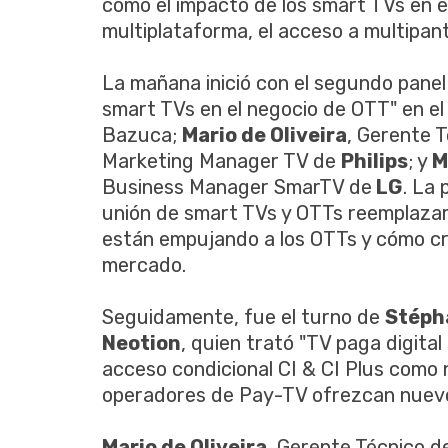
como el impacto de los smart TVs en el
multiplataforma, el acceso a multipanta
La mañana inició con el segundo panel
smart TVs en el negocio de OTT" en el
Bazuca;
Mario de Oliveira
, Gerente 
Marketing Manager TV de
Philips
; y
M
Business Manager SmarTV de
LG
. La 
unión de smart TVs y OTTs reemplazará
están empujando a los OTTs y cómo cr
mercado.
Seguidamente, fue el turno de
Stéph
Neotion
, quien trató "TV paga digita
acceso condicional CI & CI Plus como
operadores de Pay-TV ofrezcan nuevos
Mario de Oliveira
, Gerente Técnico 