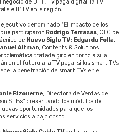
 negocio de OTT, TV paga digital, la TV
lla e IPTV en la región.
 ejecutivo denominado "El impacto de los
 que participaron
Rodrigo
Terrazas
, CEO de
Técnico de
Nuevo Siglo TV
;
Edgardo Folla
,
anuel Altman
, Contents & Solutions
problemática tratada giró en torno a si la
n en el futuro a la TV paga, si los smart TVs
ece la penetración de smart TVs en el
anie Bizouerne
, Directora de Ventas de
l sin STBs" presentando los módulos de
 nuevas oportunidades para que los
 servicios a bajo costo.
de
Nuevo Siglo Cable TV
de Uruguay