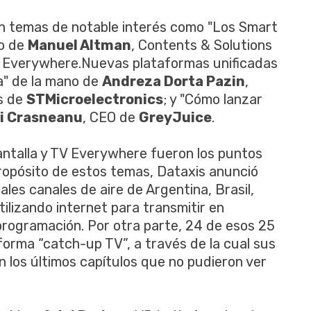
on temas de notable interés como "Los Smart
go de
Manuel Altman
, Contents & Solutions
V Everywhere.Nuevas plataformas unificadas
a" de la mano de
Andreza Dorta Pazin
,
s de
STMicroelectronics
; y "Cómo lanzar
i Crasneanu
, CEO de
GreyJuice
.
pantalla y TV Everywhere fueron los puntos
propósito de estos temas, Dataxis anunció
les canales de aire de Argentina, Brasil,
tilizando internet para transmitir en
 programación. Por otra parte, 24 de esos 25
forma “catch-up TV”, a través de la cual sus
n los últimos capítulos que no pudieron ver