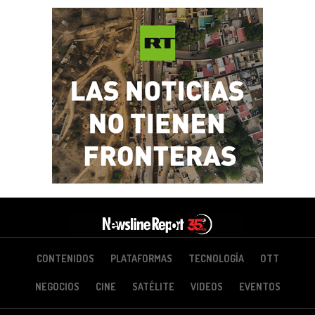
CONTENIDOS
PLATAFORMAS
TECNOLOGÍA
OTT
NEGOCIOS
CINE
SATÉLITE
VIDEOS
EVENTOS