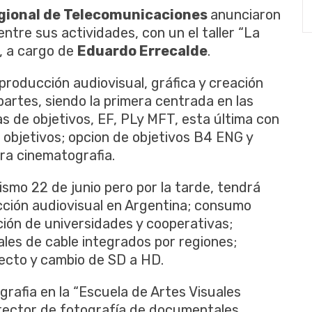
gional de Telecomunicaciones
anunciaron
ntre sus actividades, con un el taller “La
, a cargo de
Eduardo Errecalde
.
 producción audiovisual, gráfica y creación
s partes, siendo la primera centrada en las
 de objetivos, EF, PLy MFT, esta última con
s objetivos; opcion de objetivos B4 ENG y
ara cinematografia.
ismo 22 de junio pero por la tarde, tendrá
cción audiovisual en Argentina; consumo
ción de universidades y cooperativas;
ales de cable integrados por regiones;
ecto y cambio de SD a HD.
rafia en la “Escuela de Artes Visuales
irector de fotografía de documentales,