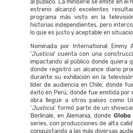
al público. La miniserie se emite en el
estreno alcanzó excelentes result
programa más visto en la televisió
historias independientes, pero inter
lo que es justo y aceptable en situacio
Nominada por International Emmy 
'
Justicia
' cuenta con una construcci
impactando al público donde quiera qu
donde registró un alcance diario pr
durante su exhibición en la televisió
líder de audiencia en Chile, donde f
éxito en Perú, donde fue emitida por 
obra llegue a otros países como U
‘
Justicia
’ formó parte de un showcase
Berlinale, en Alemania, donde
Globo
series, con producciones de alta cal
conquistando a las más diversas audi