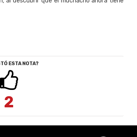
n, al descubrir que el muchacho ahora tiene
STÓ ESTA NOTA?
2