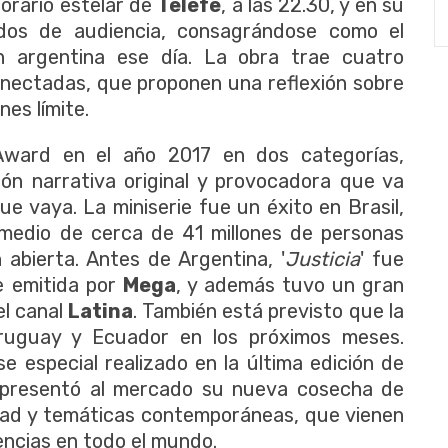
 horario estelar de
Telefe
, a las 22.30, y en su
ados de audiencia, consagrándose como el
n argentina ese día. La obra trae cuatro
conectadas, que proponen una reflexión sobre
nes límite.
Award en el año 2017 en dos categorías,
ón narrativa original y provocadora que va
e vaya. La miniserie fue un éxito en Brasil,
omedio de cerca de 41 millones de personas
n abierta. Antes de Argentina, '
Justicia
' fue
ue emitida por
Mega
, y además tuvo un gran
el canal
Latina
. También está previsto que la
ruguay y Ecuador en los próximos meses.
 especial realizado en la última edición de
presentó al mercado su nueva cosecha de
idad y temáticas contemporáneas, que vienen
encias en todo el mundo.