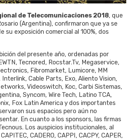
ional de Telecomunicaciones 2018
, que
 Rosario (Argentina), confirmaron que ya se
de su exposición comercial al 100%, dos
bición del presente año, ordenadas por
EWTN, Tecnored, Rocstar.Tv, Megaservice,
ectronics, Fibromarket, Lumicore, MM
nterlink, Cable Parts, Exo, Aliento Vision,
Networks, Videoswitch, Koc, Carbi Sistemas,
gentina, Syncom, Wire Tech, Latino TCA,
nix, Fox Latin America y dos importantes
reservaron sus espacios pero aún no
entar. En cuanto a los sponsors, las firmas
Tecnous. Los auspicios institucionales, al
: CAPITEC, CADERO, CAPPI, CACPY, CAPER,