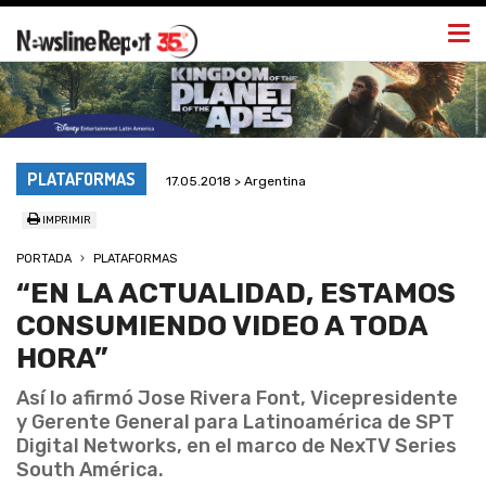
Togg
navi
PLATAFORMAS
17.05.2018 > Argentina
IMPRIMIR
PORTADA
PLATAFORMAS
“EN LA ACTUALIDAD, ESTAMOS
CONSUMIENDO VIDEO A TODA
HORA”
Así lo afirmó Jose Rivera Font, Vicepresidente
y Gerente General para Latinoamérica de SPT
Digital Networks, en el marco de NexTV Series
South América.