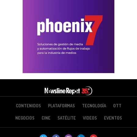
CONTENIDOS
PLATAFORMAS
TECNOLOGÍA
OTT
NEGOCIOS
CINE
SATÉLITE
VIDEOS
EVENTOS