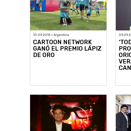
10.09.2015 > Argentina
09.09.2
CARTOON NETWORK
‘TO
GANÓ EL PREMIO LÁPIZ
PRO
DE ORO
ORI
VER
CAN