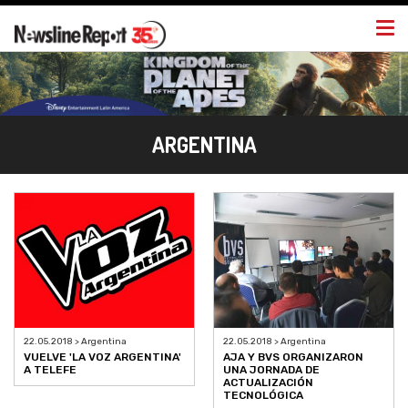
Togg
navi
ARGENTINA
22.05.2018 > Argentina
22.05.2018 > Argentina
VUELVE 'LA VOZ ARGENTINA'
AJA Y BVS ORGANIZARON
A TELEFE
UNA JORNADA DE
ACTUALIZACIÓN
TECNOLÓGICA