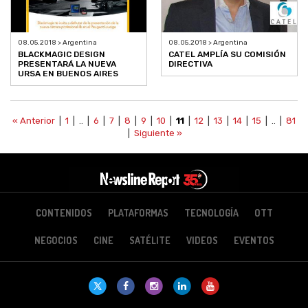
08.05.2018 > Argentina
08.05.2018 > Argentina
BLACKMAGIC DESIGN
CATEL AMPLÍA SU COMISIÓN
PRESENTARÁ LA NUEVA
DIRECTIVA
URSA EN BUENOS AIRES
« Anterior
|
1
| .. |
6
|
7
|
8
|
9
|
10
|
11
|
12
|
13
|
14
|
15
| .. |
81
|
Siguiente »
CONTENIDOS
PLATAFORMAS
TECNOLOGÍA
OTT
NEGOCIOS
CINE
SATÉLITE
VIDEOS
EVENTOS