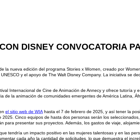
 CON DISNEY CONVOCATORIA PA
vo de la nueva edición del programa Stories x Women, creado por Women
a UNESCO y el apoyo de The Walt Disney Company. La iniciativa se dedi
ival Internacional de Cine de Animación de Annecy y ofrece tutoría y e
ria de la animación de comunidades emergentes de América Latina, Áfr
 en
el sitio web de WIA
hasta el 7 de febrero de 2025, y así tener la posi
 2025. Cinco equipos de hasta dos personas serán los seleccionados, y
n para presentar sus proyectos. Además, los gastos de viaje, alojamie
e tendría un impacto positivo en las mujeres talentosas y en las per
tar cada año la cantidad de solicitudes, lo que demuestra el increíbl