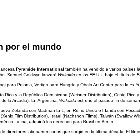
ón por el mundo
francesa
Pyramide International
también ha vendido a varios países la
stián. Samuel Goldwyn lanzará
Wakolda
en los EE.UU. bajo el título de
E
i para Polonia, Vertigo para Hungría y Obala Art Center para la ex Yu
o Rico y la República Dominicana (Weisner Distribution), Costa Rica 
s de la Arcadia). En Argentina,
Wakolda
estrenó el pasado fin de seman
/Nueva Zelanda con Madman Ent., en Reino Unido e Irlanda con Peccadill
za (Xenix Film Distribution), Israel (Nachshon Films), Taiwán (Swallow
érica Latina, adquirió los derechos para Brasil en Berlín.
e directores latinoamericanos que surgió en la última década. El filme