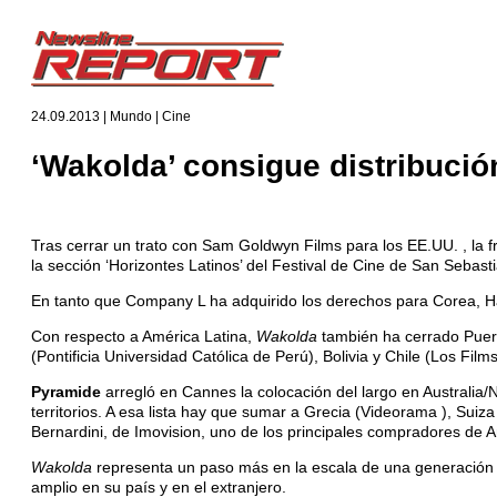
24.09.2013 | Mundo | Cine
‘Wakolda’ consigue distribuci
Tras cerrar un trato con Sam Goldwyn Films para los EE.UU. , la 
la sección ‘Horizontes Latinos’ del Festival de Cine de San Seba
En tanto que Company L ha adquirido los derechos para Corea, Hag
Con respecto a América Latina,
Wakolda
también ha cerrado Puert
(Pontificia Universidad Católica de Perú), Bolivia y Chile (Los Film
Pyramide
arregló en Cannes la colocación del largo en Australia
territorios. A esa lista hay que sumar a Grecia (Videorama ), Sui
Bernardini, de Imovision, uno de los principales compradores de Am
Wakolda
representa un paso más en la escala de una generación d
amplio en su país y en el extranjero.