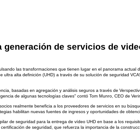
a generación de servicios de vide
lsando las transformaciones que tienen lugar en el panorama actual d
e ultra alta definición (UHD) a través de su solución de seguridad VC
cia, basadas en agregación y análisis seguros a través de Verspective
gencia de algunas tecnologías claves" contó Tom Munro, CEO de Verim
 socios realmente beneficia a los proveedores de servicios en su bús
egias habilitan nuevas fuentes de ingresos y oportunidades de obtenci
pilar de seguridad para la entrega de vídeo UHD en base a los requisi
 certificación de seguridad, que refuerza la importancia de la constru