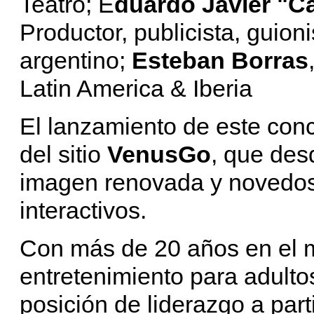
Teatro; E
duardo Javier "C
Productor, publicista, guion
argentino;
Esteban Borras
Latin America & Iberia
El lanzamiento de este con
del sitio
VenusGo
, que des
imagen renovada y novedos
interactivos.
Con más de 20 años en el
entretenimiento para adultos
posición de liderazgo a par