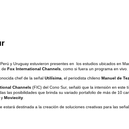
ur
, Perú y Uruguay estuvieron presentes en los estudios ubicados en Ma
t de
Fox International Channels
, como si fuera un programa en vivo.
conocida chef de la señal
Utilísima
, el periodista chileno
Manuel de Te
ational Channels
(FIC) del Cono Sur, señaló que la intensión en este 
odas las posibilidades que brinda su variado portafolio de más de 10 c
y
Moviecity
.
ue estará destinada a la creación de soluciones creativas para las señ