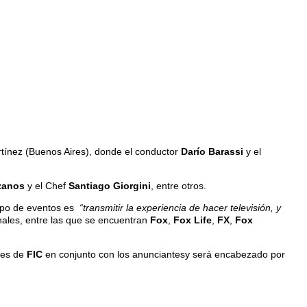
rtínez (Buenos Aires), donde el conductor
Darío Barassi
y el
zanos
y el Chef
Santiago Giorgini
, entre otros.
tipo de eventos es
“transmitir la experiencia de hacer televisión, y
anales, entre las que se encuentran
Fox
,
Fox Life
,
FX
,
Fox
ales de
FIC
en conjunto con los anunciantesy será encabezado por