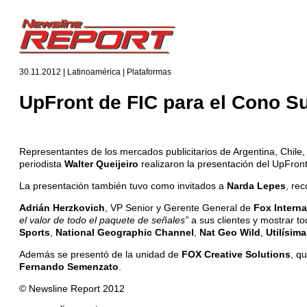
30.11.2012 | Latinoamérica | Plataformas
UpFront de FIC para el Cono S
Representantes de los mercados publicitarios de Argentina, Chile
periodista
Walter Queijeiro
realizaron la presentación del UpFron
La presentación también tuvo como invitados a
Narda Lepes
, re
Adrián Herzkovich
, VP Senior y Gerente General de
Fox Intern
el valor de todo el paquete de señales”
a sus clientes y mostrar t
Sports
,
National
Geographic
Channel
,
Nat Geo Wild
,
Utilísima
Además se presentó de la unidad de
FOX Creative Solutions
, q
Fernando Semenzato
.
© Newsline Report 2012