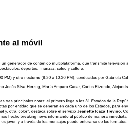
te al móvil
 un generador de contenido multiplataforma, que transmite televisión 
pectáculos, deportes, finanzas, salud y cultura.
3.00 PM) y otro nocturno (9.30 a 10.30 PM), conducidos por Gabriela 
mo Jesús Silva-Herzog, María Amparo Casar, Carlos Elizondo, Alejandra
as tres principales notas: el primero llega a los 31 Estados de la Repúb
tas por entidad que se generan en cada uno de los Estados, para envi
al y, otra, color”, destaca sobre el servicio
Jeanette Icaza Treviño
, C
emos hecho breaking news informando al público de manera inmediata y 
es joven y a través de los mensajes puede enterarse de los formatos.