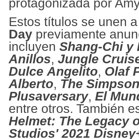
protagonizada por Am
Estos títulos se unen 
Day
previamente anun
incluyen
Shang-Chi y 
Anillos
,
Jungle Cruis
Dulce
Angelito
,
Olaf 
Alberto
,
The
Simpson
Plusaversary
,
El
Mund
entre otros. También 
Helmet: The Legacy o
Studios' 2021
Disney