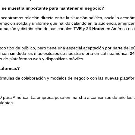
l se muestra importante para mantener el negocio?
ncontramos relación directa entre la situación política, social o econó
ramación sólida y uniforme que ha ido calando en la audiencia ameri
ramación y distribución de sus canales
TVE
y
24 Horas
en América es c
todo tipo de público, pero tiene una especial aceptación por parte del 
l son sin duda los más exitosos de nuestra oferta en Latinoamérica.
24
s de plataformas web y dispositivos móviles.
ataformas?
órmulas de colaboración y modelos de negocio con las nuevas platafor
l HD para América. La empresa puso en marcha a comienzos de año los 
uientes.