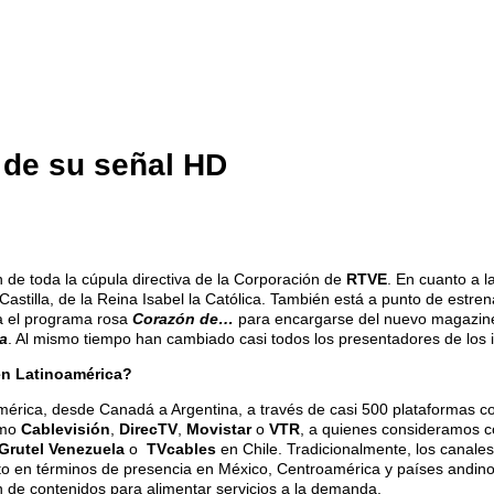
 de su señal HD
 de toda la cúpula directiva de la Corporación de
RTVE
. En cuanto a 
Castilla, de la Reina Isabel la Católica. También está a punto de estren
a el programa rosa
Corazón de…
para encargarse del nuevo magazine
a
. Al mismo tiempo han cambiado casi todos los presentadores de los 
en Latinoamérica?
América, desde Canadá a Argentina, a través de casi 500 plataformas c
omo
Cablevisión
,
DirecTV
,
Movistar
o
VTR
, a quienes consideramos c
Grutel Venezuela
o
TVcables
en Chile. Tradicionalmente, los canale
o en términos de presencia en México, Centroamérica y países andin
ón de contenidos para alimentar servicios a la demanda.