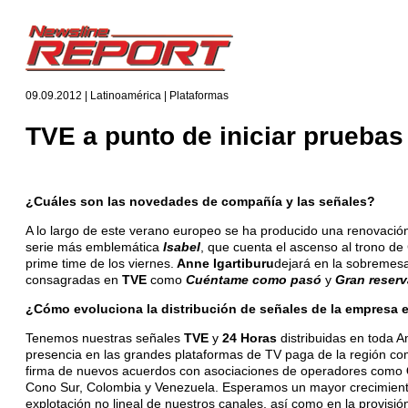
09.09.2012 | Latinoamérica | Plataformas
TVE a punto de iniciar pruebas
¿Cuáles son las novedades de compañía y las señales?
A lo largo de este verano europeo se ha producido una renovación
serie más emblemática
Isabel
, que cuenta el ascenso al trono de 
prime time de los viernes.
Anne Igartiburu
dejará en la sobremes
consagradas en
TVE
como
Cuéntame como pasó
y
Gran reserv
¿Cómo evoluciona la distribución de señales de la empresa 
Tenemos nuestras señales
TVE
y
24 Horas
distribuidas en toda 
presencia en las grandes plataformas de TV paga de la región c
firma de nuevos acuerdos con asociaciones de operadores como
Cono Sur, Colombia y Venezuela. Esperamos un mayor crecimient
explotación no lineal de nuestros canales, así como en la provisi