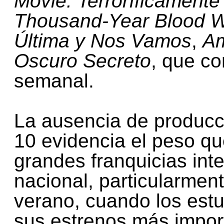
Movie: Terroríficamente
Thousand-Year Blood W
Última y Nos Vamos
,
Am
Oscuro Secreto
, que co
semanal.
La ausencia de producc
10 evidencia el peso qu
grandes franquicias inte
nacional, particularmen
verano, cuando los est
sus estrenos más impor