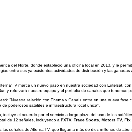
érica del Norte, donde
estableció una oficina local en 2013, y le per
rgias entre sus ya existentes actividades de distribución y las ganadas
lterna’TV marca un nuevo paso en nuestra sociedad con Eutelsat, con
Sur, y reforzará nuestro equipo y el portfolio de canales que tenemos 
resó: “Nuestra relación con Thema y Canal+ entra en una nueva fase c
 de poderosos satélites e infraestructura local única”.
 incluye el acuerdo por el servicio a largo plazo del uso de los satéli
total de 12 señales, incluyendo a
PXTV
,
Trace Sports
,
Motors TV
,
Fix
 a las señales de Alterna'TV, que llegan a más de diez millones de abon