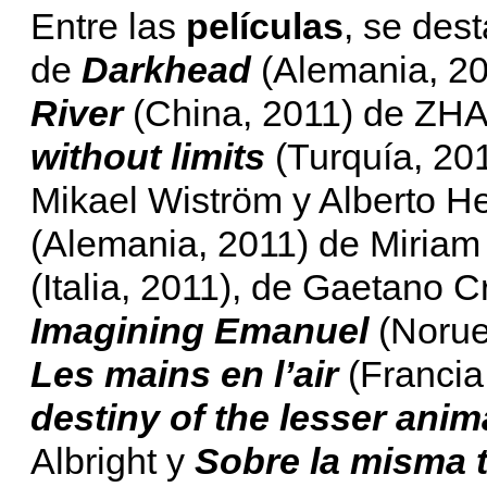
Entre las
películas
, se des
de
Darkhead
(Alemania, 20
River
(China, 2011) de ZH
without limits
(Turquía, 20
Mikael Wiström y Alberto He
(Alemania, 2011) de Miria
(Italia, 2011), de Gaetano C
Imagining Emanuel
(Norue
Les mains en l’air
(Franci
destiny of the lesser anim
Albright y
Sobre la misma t