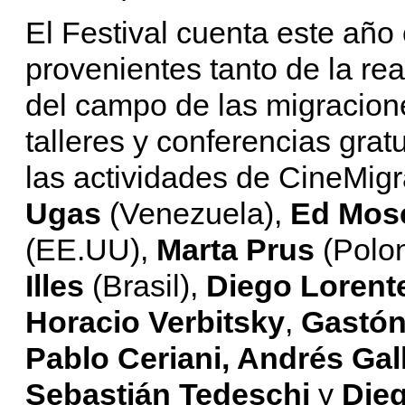
El Festival cuenta este año 
provenientes tanto de la re
del campo de las migracione
talleres y conferencias gratu
las actividades de CineMig
Ugas
(Venezuela),
Ed Mos
(EE.UU),
Marta Prus
(Polo
Illes
(Brasil),
Diego Lorent
Horacio Verbitsky
,
Gastón 
Pablo Ceriani, Andrés Gal
Sebastián Tedeschi
y
Die