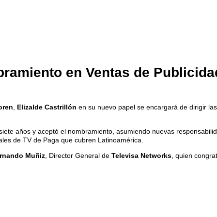
bramiento en Ventas de Publicid
oren
,
Elizalde Castrillón
en su nuevo papel se encargará de dirigir la
iete años y aceptó el nombramiento, asumiendo nuevas responsabilidad
anales de TV de Paga que cubren Latinoamérica.
rnando Muñiz
, Director General de
Televisa Networks
, quien congra