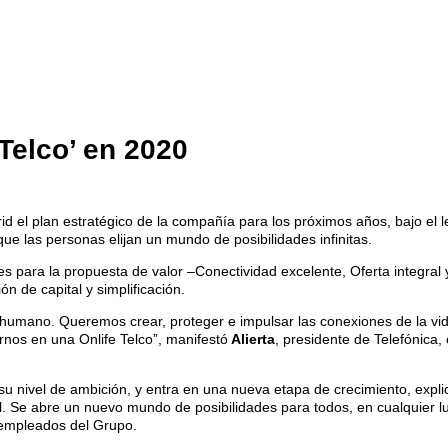
 Telco’ en 2020
d el plan estratégico de la compañía para los próximos años, bajo el le
ue las personas elijan un mundo de posibilidades infinitas.
es para la propuesta de valor –Conectividad excelente, Oferta integral y
n de capital y simplificación.
 ser humano. Queremos crear, proteger e impulsar las conexiones de la v
irnos en una Onlife Telco”, manifestó
Alierta
, presidente de Telefónica,
su nivel de ambición, y entra en una nueva etapa de crecimiento, expli
. Se abre un nuevo mundo de posibilidades para todos, en cualquier l
s empleados del Grupo.