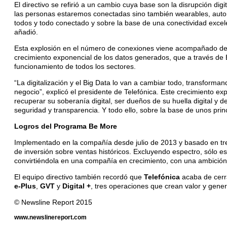
El directivo se refirió a un cambio cuya base son la disrupción dig
las personas estaremos conectadas sino también wearables, autom
todos y todo conectado y sobre la base de una conectividad excelent
añadió.
Esta explosión en el número de conexiones viene acompañado de un
crecimiento exponencial de los datos generados, que a través de B
funcionamiento de todos los sectores.
“La digitalización y el Big Data lo van a cambiar todo, transforma
negocio”, explicó el presidente de Telefónica. Este crecimiento ex
recuperar su soberanía digital, ser dueños de su huella digital y
seguridad y transparencia. Y todo ello, sobre la base de unos prin
Logros del Programa Be More
Implementado en la compañía desde julio de 2013 y basado en tres
de inversión sobre ventas históricos. Excluyendo espectro, sólo e
convirtiéndola en una compañía en crecimiento, con una ambición
El equipo directivo también recordó que
Telefónica
acaba de cerr
e-Plus
,
GVT
y
Digital +
, tres operaciones que crean valor y gene
© Newsline Report 2015
www.newslinereport.com