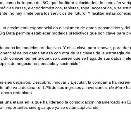
ital, como la llegada del 5G, que facilitará velocidades de conexión ve
óviles casas, electrodomésticos, tabletas, ropa, accesorios, y se es
e, no hay límite para los servicios del futuro. Y facilitar estas conexi
 crecimiento exponencial en el volumen de datos transmitidos y del tr
ig Data permite establecer modelos predictivos que son clave para pre
ndo todos los modelos productivos. Y es la clave para innovar, para da
ponencial de los datos enlaza con otra de las claves de la estrategia de
 decidir conscientemente qué uso quieren que se haga de sus datos. Tele
cipios de negocio responsable y sostenible”.
 ejes decisivos: Descubrir, Innovar y Ejecutar, la compañía ha increm
ste año va a destinar el 17% de sus ingresos a inversiones.
Be More
ha 
 ahora redoblada.
ar una etapa en la que ha liderado la consolidación intramercado en 
ran importantes sinergias que ya se están capturando.