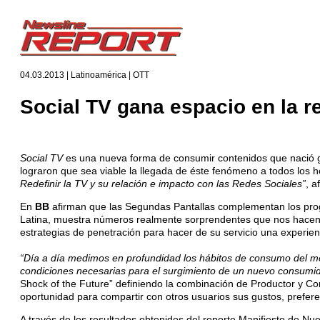
04.03.2013 | Latinoamérica | OTT
Social TV gana espacio en la r
Social TV
es una nueva forma de consumir contenidos que nació gr
lograron que sea viable la llegada de éste fenómeno a todos los h
Redefinir la TV y su relación e impacto con las Redes Sociales”
, a
En
BB
afirman que las Segundas Pantallas complementan los prog
Latina, muestra números realmente sorprendentes que nos hacen p
estrategias de penetración para hacer de su servicio una experien
“Día a día medimos en profundidad los hábitos de consumo del me
condiciones necesarias para el surgimiento de un nuevo cons
Shock of the Future” definiendo la combinación de Productor y Cons
oportunidad para compartir con otros usuarios sus gustos, prefer
A través de los resultados obtenidos del reporte Manifiesto de N