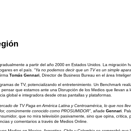
egión
adualmente a partir del año 2000 en Estados Unidos. La migración haci
ogares en el país.
“Ya no podemos decir que un TV es un simple apar
firma
Tomás Gennari
, Director de Business Bureau en el área Intelig
ramas de TV, potencializando el entretenimiento. Un Benchmark realiz
ensar que estamos ante una Disrupción de los Medios que llevan a los
cia global e integradora desde otras pantallas y plataformas.
rcado de TV Paga en América Latina y Centroamérica, lo que nos llev
umidor, comúnmente conocido como PROSUMIDOR”
, añade
Gennari
. Pal
umidor, que no mira televisión pasivamente, sino que opina, critica, pa
encias y comentarios a través de Medios Online.
uevos Medios en Mexico, Argentina, Chile y Colombia se comprobó que l