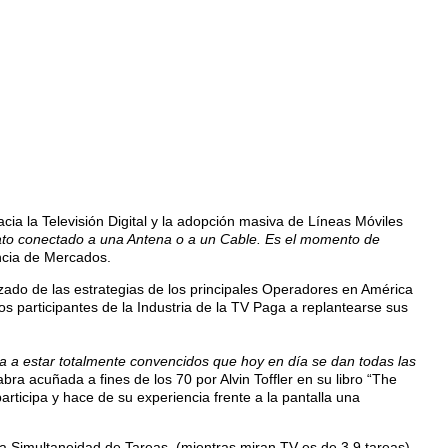
a la Televisión Digital y la adopción masiva de Líneas Móviles
ato conectado a una Antena o a un Cable. Es el momento de
encia de Mercados.
ado de las estrategias de los principales Operadores en América
 participantes de la Industria de la TV Paga a replantearse sus
a a estar totalmente convencidos que hoy en día se dan todas las
abra acuñada a fines de los 70 por Alvin Toffler en su libro “The
rticipa y hace de su experiencia frente a la pantalla una
a Simultaneidad de Tareas, (mientras miran TV es de 3,9 tareas),