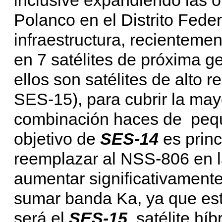
Polanco en el Distrito Fede
infraestructura, recienteme
en 7 satélites de próxima g
ellos son satélites de alto
SES-15), para cubrir la ma
combinación haces de peque
objetivo de
SES-14
es prin
reemplazar al NSS-806 en l
aumentar significativament
sumar banda Ka, ya que este
será el
SES-15
, satélite hí