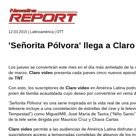
12.03.2015 | Latinoamérica | OTT
'Señorita Pólvora' llega a Clar
Los jueves se convertirán este mes en el día más anhelado de la
de marzo,
Claro video
presenta cada jueves cinco nuevos episodi
de
TNT
.
Con esto, los suscriptores de
Claro video
en América Latina podrá
joven de familia acaudalada cuyo deseo por convertirse en reina d
'Señorita Pólvora'
es una serie inspirada en la vida real de una jo
teleserie incluye a una constelación de estrellas del cine y la te
Tempestad”) como Miguel/M8, José María de Tavira (“Niño Santo” y
de la tele serie dirigida por Mauricio Cruz y Chava Cartas.
Claro video
permite a las audiencias de América Latina disfrutar
suscriptores acceso a temporadas completas de algunos de los mej