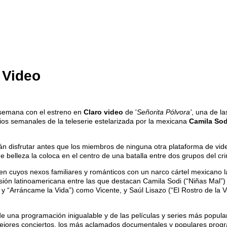
o Video
 semana con el estreno en
Claro video
de '
Señorita Pólvora'
, una de la
os semanales de la teleserie estelarizada por la mexicana
Camila Sod
n disfrutar antes que los miembros de ninguna otra plataforma de vid
e belleza la coloca en el centro de una batalla entre dos grupos del c
ven cuyos nexos familiares y románticos con un narco cártel mexicano 
levisión latinoamericana entre las que destacan Camila Sodi (“Niñas Mal
 “Arráncame la Vida”) como Vicente, y Saúl Lisazo (“El Rostro de la V
 de una programación inigualable y de las películas y series más popu
ores conciertos, los más aclamados documentales y populares programa