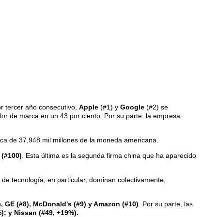
or tercer año consecutivo,
Apple
(#1) y
Google
(#2) se
or de marca en un 43 por ciento. Por su parte, la empresa
rca de 37,948 mil millones de la moneda americana.
 (#100)
. Esta última es la segunda firma china que ha aparecido
de tecnología, en particular, dominan colectivamente,
7), GE (#8), McDonald's (#9) y Amazon (#10)
. Por su parte, las
; y Nissan (#49, +19%).