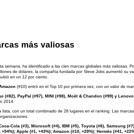
arcas más valiosas
sta semana, ha identificado a las cien marcas globales más valiosas. P
llones de dólares, la compañía fundada por Steve Jobs aumentó su val
subió en un 12 por ciento.
Amazon
(#10) entró en el Top 10 por primera vez, con un valor de ma
o (#82), PayPal (#97), MINI (#98), Moët & Chandon (#99) y Lenovo
en 2014.
lista, con un total combinado de 28 lugares en el ranking. Las marcas 
organizaciones.
Coca-Cola (#3), Microsoft (#4), IBM (#5), Toyota (#6), Samsung (#
 +54%); Apple (#1, +43%); Amazon (#10, +29%); Hermès (#41, +22%)