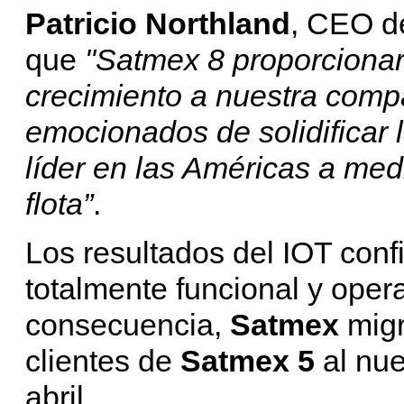
Patricio Northland
, CEO 
que
"Satmex 8 proporcionará
crecimiento a nuestra compa
emocionados de solidificar
líder en las Américas a me
flota”
.
Los resultados del IOT con
totalmente funcional y opera
consecuencia,
Satmex
migr
clientes de
Satmex 5
al nu
abril.