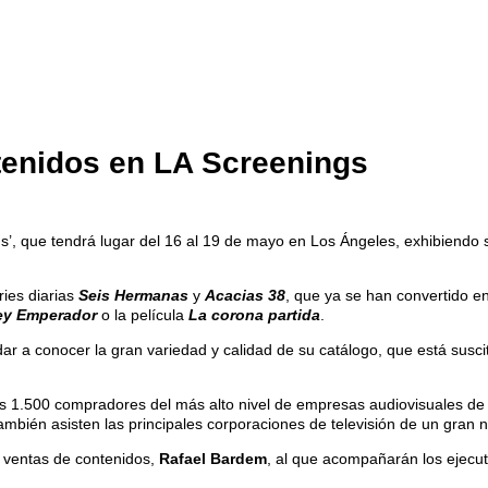
enidos en LA Screenings
s’, que tendrá lugar del 16 al 19 de mayo en Los Ángeles, exhibiendo 
ries diarias
Seis Hermanas
y
Acacias 38
, que ya se han convertido en
ey Emperador
o la película
La corona partida
.
dar a conocer la gran variedad y calidad de su catálogo, que está sus
s 1.500 compradores del más alto nivel de empresas audiovisuales de 
mbién asisten las principales corporaciones de televisión de un gran
e ventas de contenidos,
Rafael Bardem
, al que acompañarán los ejecu