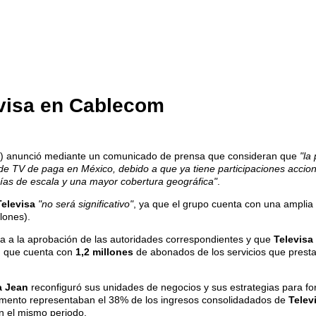
evisa en Cablecom
) anunció mediante un comunicado de prensa que consideran que
"la
de TV de paga en México, debido a que ya tiene participaciones accion
mías de escala y una mayor cobertura geográfica"
.
Televisa
"no será significativo"
, ya que el grupo cuenta con una amplia 
lones).
eta a la aprobación de las autoridades correspondientes y que
Televisa
, que cuenta con
1,2 millones
de abonados de los servicios que presta,
a Jean
reconfiguró sus unidades de negocios y sus estrategias para for
gmento representaban el 38% de los ingresos consolidadados de
Telev
en el mismo periodo.