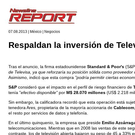
07.08.2013 | México | Negocios
Respaldan la inversión de Tel
Tras el anuncio, la firma estadounidense
Standard & Poor's
(S&P
de Televisa, ya que reforzaría su posición sólida como proveedor 
Asimismo, indicó que esta compra
"podría permitir ciertas econo
S&P
consideró que el impacto en el perfil de riesgo financiero de
tenía "
efectivo disponible"
por
M$ 28.070 millones
(US$ 2.218 mil
Sin embargo, la calificadora recordó que esta operación está suj
tenedora Ares, propietaria de la mayoría accionaria de
Cablecom
el resto por servicios de datos y telefonía.
En el último quinquenio, la empresa que preside
Emilio Azcárrag
telecomunicaciones. Mientras que en 2008 las ventas de este se
contraste, los de televisión abierta bajaron su peso de 45 a 33% 