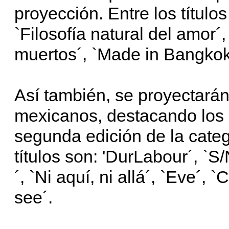
proyección. Entre los título
`Filosofía natural del amor´
muertos´, `Made in Bangkok´
Así también, se proyectarán
mexicanos, destacando los
segunda edición de la cate
títulos son: 'DurLabour´, `S
´, `Ni aquí, ni allá´, `Eve´
see´.