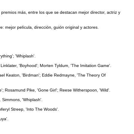
premios más, entre los que se destacan mejor director, actriz y
ye: mejor película, dirección, guión original y actores.
thing'; 'Whiplash'.
 Linklater, 'Boyhood'; Morten Tyldum, 'The Imitation Game'.
chael Keaton, 'Birdman'; Eddie Redmayne, 'The Theory Of
ice'; Rosamund Pike, 'Gone Girl'; Reese Witherspoon, 'Wild'.
K. Simmons, 'Whiplash'.
 Meryl Streep, 'Into The Woods'.
uya'.