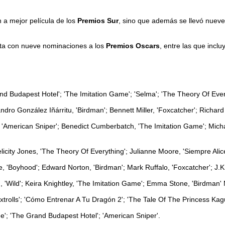
 a mejor película de los
Premios Sur
, sino que además se llevó nueve 
enta con nueve nominaciones a los
Premios Oscars
, entre las que inclu
and Budapest Hotel'; 'The Imitation Game'; 'Selma'; 'The Theory Of Every
dro González Iñárritu, 'Birdman'; Bennett Miller, 'Foxcatcher'; Richard
er, 'American Sniper'; Benedict Cumberbatch, 'The Imitation Game'; Mi
 Felicity Jones, 'The Theory Of Everything'; Julianne Moore, 'Siempre Al
, 'Boyhood'; Edward Norton, 'Birdman'; Mark Ruffalo, 'Foxcatcher'; J.
n, 'Wild'; Keira Knightley, 'The Imitation Game'; Emma Stone, 'Birdman'
xtrolls'; 'Cómo Entrenar A Tu Dragón 2'; 'The Tale Of The Princess Kag
me'; 'The Grand Budapest Hotel'; 'American Sniper'.