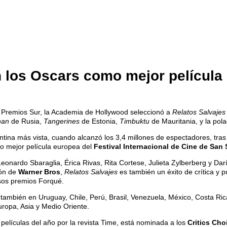
n los Oscars como mejor película 
 Premios Sur, la Academia de Hollywood seleccionó a
Relatos Salvajes
han
de Rusia,
Tangerines
de Estonia,
Timbuktu
de Mauritania, y la pol
ntina más vista, cuando alcanzó los 3,4 millones de espectadores, tras
o mejor película europea del
Festival Internacional de Cine de San
eonardo Sbaraglia, Érica Rivas, Rita Cortese, Julieta Zylberberg y Dar
ión de
Warner Bros
,
Relatos Salvajes
es también un éxito de crítica y
sos premios Forqué.
no también en Uruguay, Chile, Perú, Brasil, Venezuela, México, Costa R
uropa, Asia y Medio Oriente.
películas del año por la revista Time, está nominada a los
Critics Cho