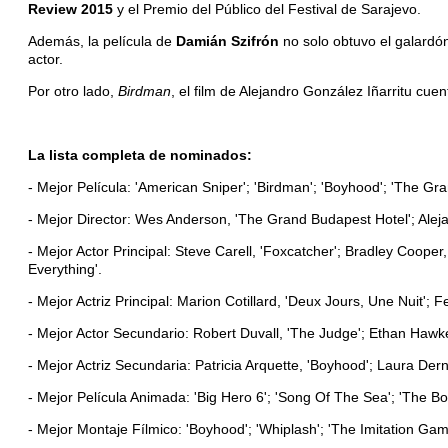
Review 2015
y el Premio del Público del Festival de Sarajevo.
Además, la película de
Damián Szifrón
no solo obtuvo el galardón
actor.
Por otro lado,
Birdman
, el film de Alejandro González Iñarritu cu
La lista completa de nominados:
- Mejor Película: 'American Sniper'; 'Birdman'; 'Boyhood'; 'The Gr
- Mejor Director: Wes Anderson, 'The Grand Budapest Hotel'; Alejan
- Mejor Actor Principal: Steve Carell, 'Foxcatcher'; Bradley Coop
Everything'.
- Mejor Actriz Principal: Marion Cotillard, 'Deux Jours, Une Nuit';
- Mejor Actor Secundario: Robert Duvall, 'The Judge'; Ethan Hawke
- Mejor Actriz Secundaria: Patricia Arquette, 'Boyhood'; Laura Der
- Mejor Película Animada: 'Big Hero 6'; 'Song Of The Sea'; 'The Bo
- Mejor Montaje Fílmico: 'Boyhood'; 'Whiplash'; 'The Imitation Ga